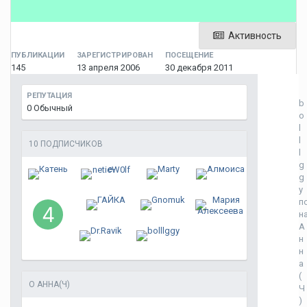
Активность
ПУБЛИКАЦИИ
ЗАРЕГИСТРИРОВАН
ПОСЕЩЕНИЕ
145
13 апреля 2006
30 декабря 2011
РЕПУТАЦИЯ
b
0
Обычный
o
l
l
10 ПОДПИСЧИКОВ
l
g
g
y
п
н
А
н
н
а
(
О АННА(Ч)
Ч
)