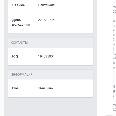
Звание
Лейтенант
м
2
День
22.09.1986
А
рождения
н
н
а
(
КОНТАКТЫ
Ч
)
п
ICQ
194085004
н
b
o
l
ИНФОРМАЦИЯ
l
l
g
Пол
Женщина
g
y
м
2