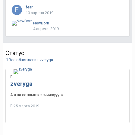
fear
10 апреля 2019
NewBorn
4 апреля 2019
Статус
Все обновления zveryga
zveryga
А я на солнышке сииижууу
☀️
25 марта 2019