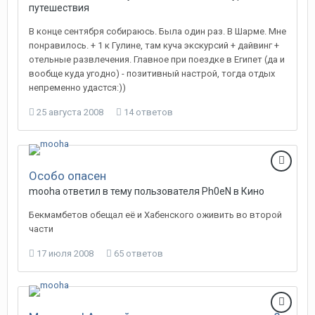
путешествия
В конце сентября собираюсь. Была один раз. В Шарме. Мне
понравилось. + 1 к Гулине, там куча экскурсий + дайвинг +
отельные развлечения. Главное при поездке в Египет (да и
вообще куда угодно) - позитивный настрой, тогда отдых
непременно удастся:))
25 августа 2008
14 ответов
Особо опасен
mooha
ответил в тему пользователя
Ph0eN
в
Кино
Бекмамбетов обещал её и Хабенского оживить во второй
части
17 июля 2008
65 ответов