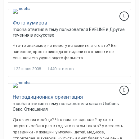
Фото кумиров
mooha
ответил в тему пользователя
EVELINE
в
Другие
течения в искусстве
Что-то знакомое, но не могу вспомнить, а кто это? Вы,
наверное, просто никогда не видели его клипов и не
слышали его удушающего фальцета
22 июня 2008
440 ответов
Нетрадиционная ориентация
mooha
ответил в тему пользователя
sasa
в
Любовь.
Секс. Отношения
Да о чем вы вообще? Что вам геи сделали? ну хотят
погулять ребята раз в год. что в этом такого? у всех есть
праздники - у женщин, у мужчин, детей, медиков,
строителей, шахтеров. Ну пусть и у них будет один день в