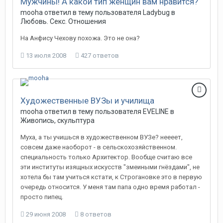
Мужчины! А какой тип женщин вам нравится?
mooha
ответил в тему пользователя
Ladybug
в
Любовь. Секс. Отношения
На Анфису Чехову похожа. Это не она?
13 июля 2008
427 ответов
Художественные ВУЗы и училища
mooha
ответил в тему пользователя
EVELINE
в
Живопись, скульптура
Муха, а ты учишься в художественном ВУЗе? неееет,
совсем даже наоборот - в сельскохозяйственном.
специальность только Архитектор. Вообще считаю все
эти институты изящных искусств "змеиными гнёздами", не
хотела бы там учиться кстати, к Строгановке это в первую
очередь относится. У меня там папа одно время работал -
просто пипец.
29 июня 2008
8 ответов