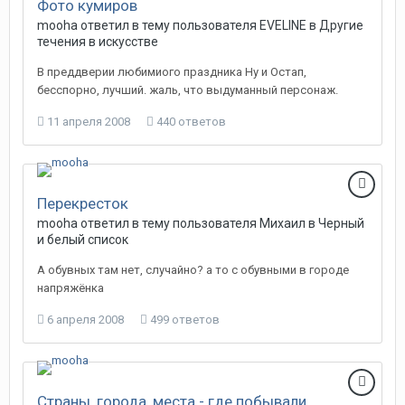
Фото кумиров
mooha
ответил в тему пользователя
EVELINE
в
Другие
течения в искусстве
В преддверии любимиого праздника Ну и Остап,
бесспорно, лучший. жаль, что выдуманный персонаж.
11 апреля 2008
440 ответов
Перекресток
mooha
ответил в тему пользователя
Михаил
в
Черный
и белый список
А обувных там нет, случайно? а то с обувными в городе
напряжёнка
6 апреля 2008
499 ответов
Страны, города, места - где побывали