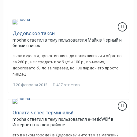
Дедовское такси
mooha
ответил в тему пользователя
Майк
в
Черный и
белый список
а как охуела я, прокатившись до поликлинники и обратно
за 260 р., не передать вообще! и 100 р., по-моему,
дороговато было за переезд, но 130 пардон это просто
пиздец
20 февраля 2012
437 ответов
Оплата через терминалы!
mooha
ответил в тему пользователя
e-neticW0lf
в
Интернет в нашем районе
это в каком городе? в Дедовске? и что там за магазин?