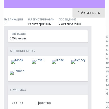
Активность
ПУБЛИКАЦИИ
ЗАРЕГИСТРИРОВАН
ПОСЕЩЕНИЕ
15
19 октября 2007
7 октября 2013
РЕПУТАЦИЯ
S
0
Обычный
a
n
C
5 ПОДПИСЧИКОВ
h
o
п
н
W
e
D
M
a
О WEDMAG
G
о
Звание
Ефрейтор
2