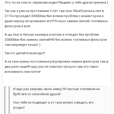
Это ты на чом по сервисам ездил?Видимо у тебя другая причина:)
Так как я уже на протяжении 3 лет там лью 95ый!Сначала лил в
2115 и проездил 300000км без всяких проблем с инжектором и
даже ниразу не промывал его!!!!Только замена свечей топливных
фильтров и все!
А ща лью в Ниссан альмера классик и отездил без проблем
200000км без замены свечей!!!И без всяких топливных фильтров
там напрямую качает:)
Такчто делайте выводы!!!
А на газе нужны постоянные регулировки замена фильтров там в
два раза чаще!И ещо раз не советую прошол сам это гавно
вспоминать нехочется!
И ещо раз заправь свою нивку 95 чистым топливом на
Bp!И жги со спокойной душой!
Оно тебя не подведет а от газа можно ожидать его
угодно!