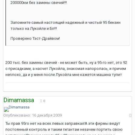
200000км без замены свечей!!!
Запомните самый настоящий надежный и чистый 95 бензин
только на Лукойле и Бп!!!
Проверено Тэст-Драйвом!
200 тыс. без замены свечей - не может быть, ну а 95-го нет, это 92
с присадками, а насчет Лукойла, знакомая напоролась, и причем
неплохо, да и у меня после Лукойла мне кажется машина тупит
Dimamassa
0
Опубликовано:
16 декабря 2009
Ты прав 95го нет на всех левых заправках!А эти фирмы ведут
постоянный контроль и таким гигантам незачем портить свою