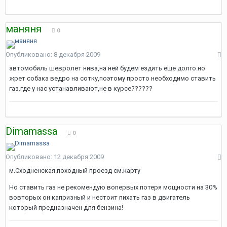
маняня
0
Опубликовано:
8 декабря 2009
автомобиль шевролет нива,на ней будем ездить еще долго.но
жрет собака ведро на сотку,поэтому просто необходимо ставить
газ.где у нас устанавливают,не в курсе??????
Dimamassa
0
Опубликовано:
12 декабря 2009
м.Сходненская.походный проезд см.карту
Но ставить газ не рекомендую вопервых потеря мощности на 30%
вовторых он капризный и нестоит пихать газ в двигатель
который предназначен для бензина!