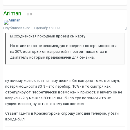
Ariman
0
Опубликовано:
13 декабря 2009
м.Сходненская.походный проезд см.карту
Но ставить газ не рекомендую вопервых потеря мощности
на 30% вовторых он капризный и нестоит пихать газ в
двигатель который предназначен для бензина!
ну почему же не стоит, в ниву-шеви я бы наверно тоже воткнул,
потеря мощности 30 % - это перебор, 10% - и то смотря как
отрегулируют, теоретически возможен и прирост, и ничего он не
капризный, у меня за 80 тыс. км., было три поломки и то не
существенных, ну хотя это кому как повезет.
Ставят где-то в Красногорске, спрошу сегодня телефон, у бати
вроде был