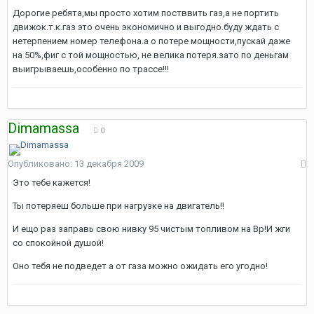
Дорогие ребята,мы просто хотим постввить газ,а не портить
движок.т.к.газ это очень экономично и выгодно.буду ждать с
нетерпением номер телефона.а о потере мощности,пускай даже
на 50%,фиг с той мощностью, не велика потеря.зато по деньгам
выигрываешь,особенно по трассе!!!
Dimamassa
0
Опубликовано:
13 декабря 2009
Это тебе кажется!
Ты потеряеш больше при нагрузке на двигатель!!
И ещо раз заправь свою нивку 95 чистым топливом на Bp!И жги
со спокойной душой!
Оно тебя не подведет а от газа можно ожидать его угодно!