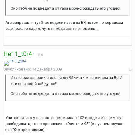
Оно тебя не подведет а от газа можно ожидать его угодно!
Ага заправил я тут 2-ве недели назад на BP, потом по сервисам
еще неделю ездил, чуть лямбда зонт не поменял..
He11_t0r4
0
Опубликовано:
14 декабря 2009
И ещо раз заправь свою нивку 95 чистым топливом на Bp!И
жги со спокойной душой!
Оно тебя не подведет а от газа можно ожидать его угодно!
Учитывая, что у газа октановое число 102 вроде и его не могут
разбадяжить, то по сравнению с "чистым 95" (в лучшем случае
это 92 с присадками) -