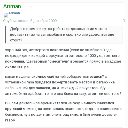
Ariman
0
Опубликовано:
8 декабря 2009
Доброго времени суток.ребята подскажите где можно
поставить газ на автомобиль и сколько сие удовольствие
стоит?
хороший газ, четвертого поколения (если не ошибаюсь) где
подвод идет к каждой форсунке, стоит около 1000 у.е., третьего
поколения, где газовый "смеситель" врезается прямо в воздухан
около 500 у.е.
какая машина, сколько ещё на ней собираетесь ездись? с
установкой газа придется пожертвовать местом в багажнике,
либо нисшей для запаски, да и не каждый покупатель б/у
автомобиля одобрит, то что она была на газу, стоит ли оно того?
P.S. сам длительное время катался на газу, немного снижался
крутящий момент, на появлялась плавность хода, по сравнению с
бензином, ну а по деньгам очень ощутимо, я был очень доволен
газом.