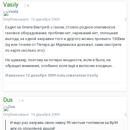
Vasily
0
Опубликовано:
13 декабря 2009
Ездил на Опеле Вектре Б с газом, стояло родное опелевское
газовое оборудование, проблем нет, нареканий нет, сплошная
выгода, на одной заправке того и другого можно проехать 1300км
(ну или точнее от Питера до Мурманска доезжал, сами смотрите
по карте сколько это).
Не шумахер, поэтому на потерю мощности, если и была, не
обращал внимания, особенно если ещё и включен кондишн...
Изменено
13 декабря 2009
пользователем Vasily
Dus
0
Опубликовано:
14 декабря 2009
И ещо раз заправь свою нивку 95 чистым топливом на Bp!И
жги со спокойной душой!