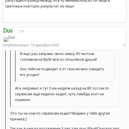
репутацию!Разница между 95 и 92 минимальна,но он чище и
светлее,и повторю результат на лицо!
Dus
0
Опубликовано:
18 декабря 2009
И ещо раз заправь свою нивку 95 чистым
топливом на Bp!И жги со спокойной душой!
Оно тебя не подведет а от газа можно ожидать
его угодно!
Ага заправил я тут 2-ве недели назад на BP, потом по
сервисам еще неделю ездил, чуть лямбда зонт не
поменял..
Это ты на чом по сервисам ездил?Видимо у тебя другая
причина:)
Так как я уже на протяжении 3 лет там лью 95ый!Сначала лил