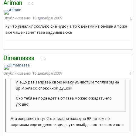
Ariman
0
Опубликовано:
16 декабря 2009
ну что узнали? сколько сие чудо? а то с ценами на бензин я тоже
все чаще насчет газа задумываюсь
Dimamassa
0
Опубликовано:
16 декабря 2009
И ещо раз заправь свою нивку 95 чистым топливом на
Bp!И жги со спокойной душой!
Оно тебя не подведет а от газа можно ожидать его
угодно!
Ага заправил я тут 2-ве недели назад на BP, потом по
сервисам еще неделю ездил, чуть лямбда зонт не поменял..