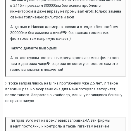
в 2115 и проездил 300000км без всяких проблем с
инжектором и даже ниразу не промывал его!!!!Только замена
свечей топливных фильтров и все!
А ща лью в Ниссан альмера классик и отездил без проблем
200000км без замены свечей!!!И без всяких топливных
фильтров там напрямую качает:)
Такчто делайте выводы!!!
А на газе нужны постоянные регулировки замена фильтров
там в два раза чаще!И ещо раз не советую прошол сам это
гавно вспоминать нехочется!
Я тоже заправляюсь на BP на протяжении уже 2.5 лет. И такое
впервый раз, но всеравно она для меня потеряла авторитет,
после такого. Заправляю крайслер, машину впринципек бензину
не прихотливую.
Ты прав 95го нет на всех левых заправках!А эти фирмы
ведут постоянный контроль и таким гигантам незачем