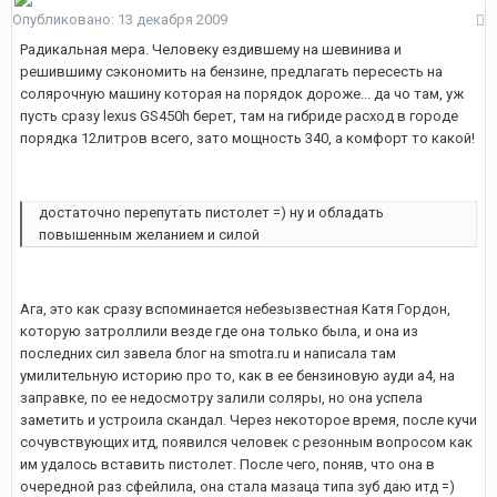
Опубликовано:
13 декабря 2009
Радикальная мера. Человеку ездившему на шевинива и
решившиму сэкономить на бензине, предлагать пересесть на
солярочную машину которая на порядок дороже... да чо там, уж
пусть сразу lexus GS450h берет, там на гибриде расход в городе
порядка 12литров всего, зато мощность 340, а комфорт то какой!
достаточно перепутать пистолет =) ну и обладать
повышенным желанием и силой
Ага, это как сразу вспоминается небезызвестная Катя Гордон,
которую затроллили везде где она только была, и она из
последних сил завела блог на smotra.ru и написала там
умилительную историю про то, как в ее бензиновую ауди а4, на
заправке, по ее недосмотру залили соляры, но она успела
заметить и устроила скандал. Через некоторое время, после кучи
сочувствующих итд, появился человек с резонным вопросом как
им удалось вставить пистолет. После чего, поняв, что она в
очередной раз сфейлила, она стала мазаца типа зуб даю итд =)