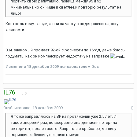
портить свою репутацию!Разница между 95 и 92
минимальна,но он чище и светлее,и повторю результат на
лицо!
Контроль ведут люди, а они за частую подвержены пароку
жадности.
З.ы. знакомый продает 92-ой с роснефти по 16р\л, даже боюсь
подумать, как он компенсирует недостачу на заправке
Изменено
18 декабря 2009
пользователем Dus
IL76
0
Опубликовано:
18 декабря 2009
Я тоже заправляюсь на BP на протяжении уже 2.5 лет. И
такое впервый раз, но всеравно она для меня потеряла
авторитет, после такого. Заправляю крайслер, машину
впринципек бензину не прихотливую.