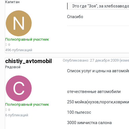
Капитан
Это где "Зоя", за хлебозавод
Спасибо
Полноправный участник
0
496 публикаций
chistiy_avtomobil
Опубликовано:
27 декабря 2009
(изм
Рядовой
Список услуг и цены на автомой
отечественные автомобили
250 мойка(кузов,пороги,коврики
Полноправный участник
0
100 пылесос
6 публикаций
3000 химчистка салона