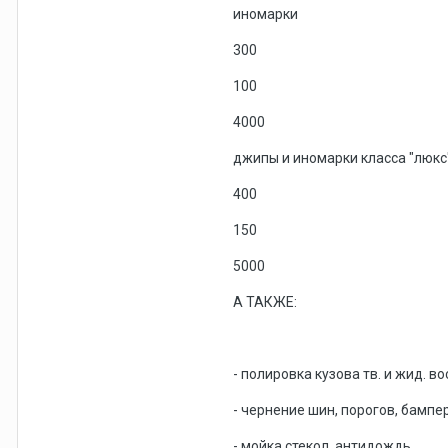
иномарки
300
100
4000
джипы и иномарки класса "люкс
400
150
5000
А ТАКЖЕ:
- полировка кузова тв. и жид. в
- чернение шин, порогов, бампе
- мойка стекол, антидождь