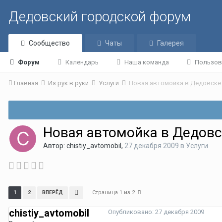
Дедовский городской форум
Сообщество
Чаты
Галерея
Форум
Календарь
Наша команда
Пользов
Главная
Из рук в руки
Услуги
Новая автомойка в Дедовске
Новая автомойка в Дедовс
Автор:
chistiy_avtomobil
,
27 декабря 2009
в
Услуги
Страница 1 из 2
1
2
ВПЕРЁД
chistiy_avtomobil
Опубликовано:
27 декабря 2009