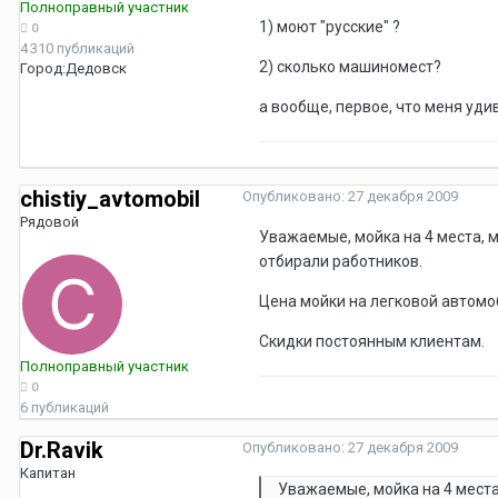
Полноправный участник
1) моют "русские" ?
0
4 310 публикаций
2) сколько машиномест?
Город:
Дедовск
а вообще, первое, что меня удив
chistiy_avtomobil
Опубликовано:
27 декабря 2009
Рядовой
Уважаемые, мойка на 4 места,
отбирали работников.
Цена мойки на легковой автомо
Скидки постоянным клиентам.
Полноправный участник
0
6 публикаций
Dr.Ravik
Опубликовано:
27 декабря 2009
Капитан
Уважаемые, мойка на 4 мест