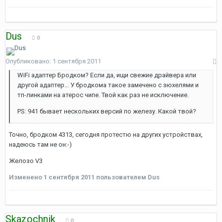
Dus
0
Опубликовано:
1 сентября 2011
WiFi адаптер Бродком? Если да, ищи свежие драйвера или
другой адаптер... У бродкома такое замечено с зюхелями и
тп-линками на атерос чипе. Твой как раз не исключение.
PS: 941 бывает нескольких версий по железу. Какой твой?
Точно, бродком 4313, сегодня протестю на других устройствах,
надеюсь там не он:-)
Желозо V3
Изменено
1 сентября 2011
пользователем Dus
Skazochnik
0