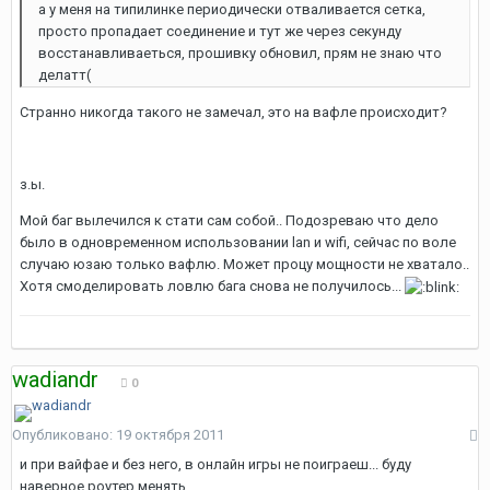
а у меня на типилинке периодически отваливается сетка,
просто пропадает соединение и тут же через секунду
восстанавливаеться, прошивку обновил, прям не знаю что
делатт(
Странно никогда такого не замечал, это на вафле происходит?
з.ы.
Мой баг вылечился к стати сам собой.. Подозреваю что дело
было в одновременном использовании lan и wifi, сейчас по воле
случаю юзаю только вафлю. Может процу мощности не хватало..
Хотя смоделировать ловлю бага снова не получилось...
wadiandr
0
Опубликовано:
19 октября 2011
и при вайфае и без него, в онлайн игры не поиграеш... буду
наверное роутер менять