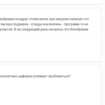
безобразия он вдруг отключился, при загрузке написал что
ом еще подумала - откуда она взялась - программ то не
ерсантов. А на следующий день началось это безобразие.
е непонятные циферки успевают пробежаться?