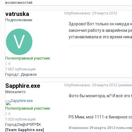
возможностей
vatruska
Опубликовано:
29 марта 2012
Подполковник
Здорово! Вот только он никуда н
закончил работу в аварийном ре
устанавливала в это время ника
Полноправный участник
0
1 067 публикаций
Город:
г. Дедовск
Sapphire.exe
Опубликовано:
29 марта 2012
(измен
Мескалито
Фото бы монитора, м? И всё эт
Полноправный участник
0
PS Ммм, моё 1111-е бинарное со
1 320 публикаций
Город:
De@d*0ff*$K
Изменено
29 марта 2012
пользов
[Team Sapphire.exe]