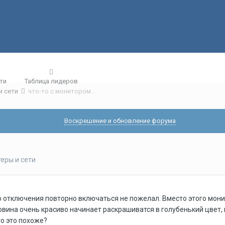
ти
Таблица лидеров
и сети
что-то с монитором...
Воскрешение и обновление форума
еры и сети
о отключения повторно включаться не пожелал. Вместо этого монит
вина очень красиво начинает раскрашиватся в голубенький цвет, п
то это похоже?