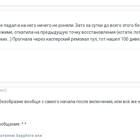
е падал и на него ничего не роняли. Зато за сутки до всего этого 
жиме, откатила на предыдущую точку восстановления (кстати, пот
ких...) Прогнала через касперский ремовал тул, тот нашел 100 див
ено)
о безобразие вообще с самого начала после включения, или всё ж
общение. ^.^
ателем Sapphire.exe