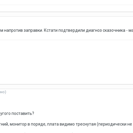
ам напротив заправки. Кстати подтвердили диагноз сказочника - м
ено)
ругого поставить?
тний, монитор в поряде, плата видимо треснутая (периодически не