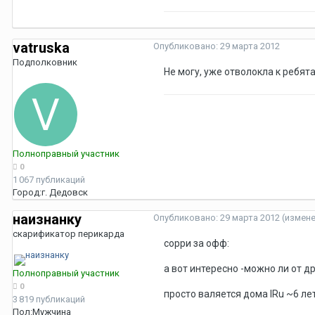
vatruska
Опубликовано:
29 марта 2012
Подполковник
Не могу, уже отволокла к ребят
Полноправный участник
0
1 067 публикаций
Город:
г. Дедовск
наизнанку
Опубликовано:
29 марта 2012
(измен
скарификатор перикарда
сорри за офф:
а вот интересно -можно ли от д
Полноправный участник
0
просто валяется дома IRu ~6 ле
3 819 публикаций
Пол:
Мужчина