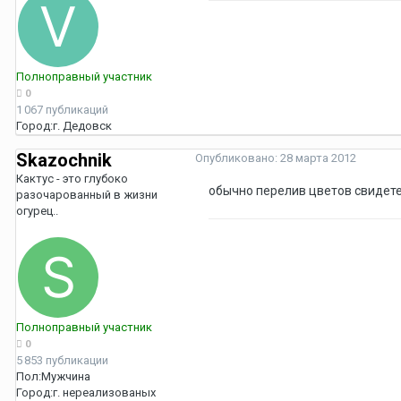
Полноправный участник
0
1 067 публикаций
Город:
г. Дедовск
Skazochnik
Опубликовано:
28 марта 2012
Кактус - это глубоко
обычно перелив цветов свидете
разочарованный в жизни
огурец..
Полноправный участник
0
5 853 публикации
Пол:
Мужчина
Город:
г. нереализованых