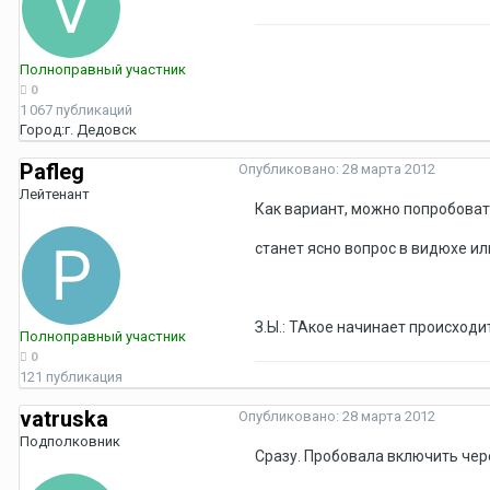
Полноправный участник
0
1 067 публикаций
Город:
г. Дедовск
Pafleg
Опубликовано:
28 марта 2012
Лейтенант
Как вариант, можно попробоват
станет ясно вопрос в видюхе и
З.Ы.: ТАкое начинает происход
Полноправный участник
0
121 публикация
vatruska
Опубликовано:
28 марта 2012
Подполковник
Сразу. Пробовала включить чере