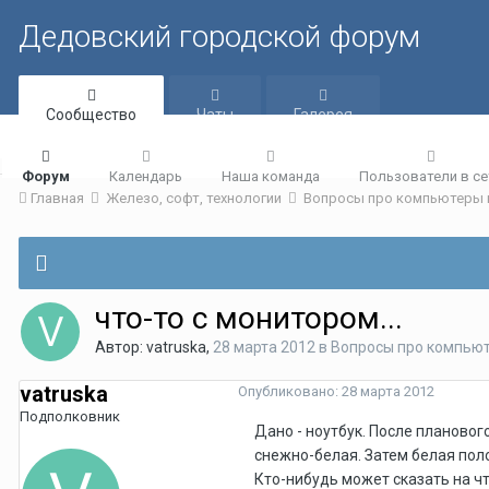
Дедовский городской форум
Сообщество
Чаты
Галерея
Форум
Календарь
Наша команда
Пользователи в се
Главная
Железо, софт, технологии
Вопросы про компьютеры 
что-то с монитором...
Автор:
vatruska
,
28 марта 2012
в
Вопросы про компьют
vatruska
Опубликовано:
28 марта 2012
Подполковник
Дано - ноутбук. После плановог
снежно-белая. Затем белая поло
Кто-нибудь может сказать на ч