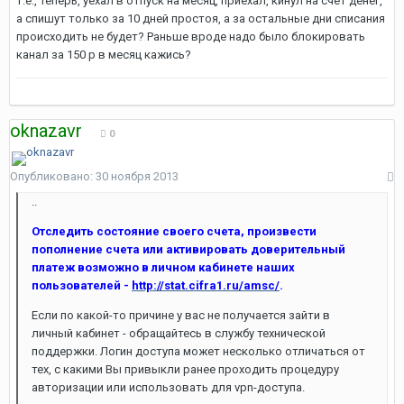
Т.е., теперь, уехал в отпуск на месяц, приехал, кинул на счет денег,
а спишут только за 10 дней простоя, а за остальные дни списания
происходить не будет? Раньше вроде надо было блокировать
канал за 150 р в месяц кажись?
oknazavr
0
Опубликовано:
30 ноября 2013
..
Отследить состояние своего счета, произвести
пополнение счета или активировать доверительный
платеж возможно в личном кабинете наших
пользователей -
http://stat.cifra1.ru/amsc/
.
Если по какой-то причине у вас не получается зайти в
личный кабинет - обращайтесь в службу технической
поддержки. Логин доступа может несколько отличаться от
тех, с какими Вы привыкли ранее проходить процедуру
авторизации или использовать для vpn-доступа.