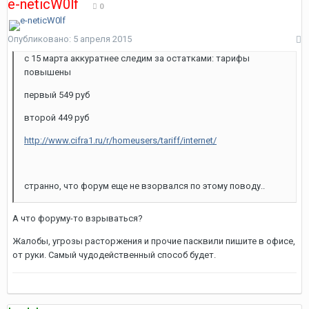
e-neticW0lf
0
Опубликовано:
5 апреля 2015
с 15 марта аккуратнее следим за остатками: тарифы
повышены
первый 549 руб
второй 449 руб
http://www.cifra1.ru/r/homeusers/tariff/internet/
странно, что форум еще не взорвался по этому поводу..
А что форуму-то взрываться?
Жалобы, угрозы расторжения и прочие пасквили пишите в офисе,
от руки. Самый чудодейственный способ будет.