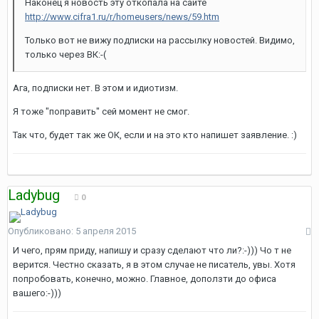
Наконец я новость эту откопала на сайте
http://www.cifra1.ru/r/homeusers/news/59.htm
Только вот не вижу подписки на рассылку новостей. Видимо,
только через ВК:-(
Ага, подписки нет. В этом и идиотизм.
Я тоже "поправить" сей момент не смог.
Так что, будет так же ОК, если и на это кто напишет заявление. :)
Ladybug
0
Опубликовано:
5 апреля 2015
И чего, прям приду, напишу и сразу сделают что ли?:-))) Чо т не
верится. Честно сказать, я в этом случае не писатель, увы. Хотя
попробовать, конечно, можно. Главное, доползти до офиса
вашего:-)))