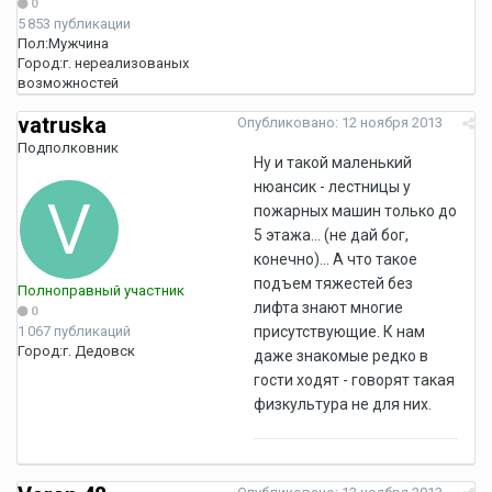
0
5 853 публикации
Пол:
Мужчина
Город:
г. нереализованых
возможностей
vatruska
Опубликовано:
12 ноября 2013
Подполковник
Ну и такой маленький
нюансик - лестницы у
пожарных машин только до
5 этажа... (не дай бог,
конечно)... А что такое
подъем тяжестей без
Полноправный участник
лифта знают многие
0
1 067 публикаций
присутствующие. К нам
Город:
г. Дедовск
даже знакомые редко в
гости ходят - говорят такая
физкультура не для них.