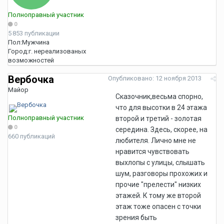
Полноправный участник
0
5 853 публикации
Пол:
Мужчина
Город:
г. нереализованых
возможностей
Вербочка
Опубликовано:
12 ноября 2013
Майор
Сказочник,весьма спорно,
что для высотки в 24 этажа
Полноправный участник
второй и третий - золотая
0
середина. Здесь, скорее, на
660 публикаций
любителя. Лично мне не
нравится чувствовать
выхлопы с улицы, слышать
шум, разговоры прохожих и
прочие "прелести" низких
этажей. К тому же второй
этаж тоже опасен с точки
зрения быть