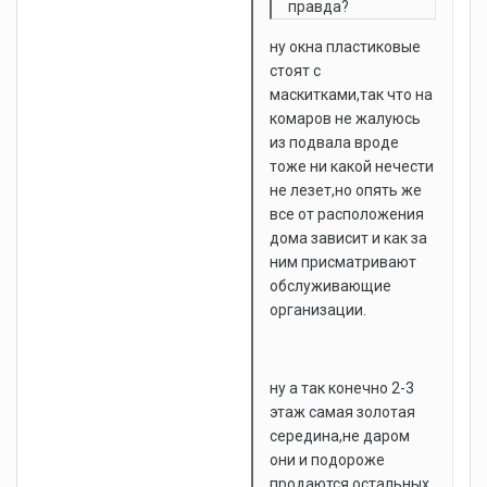
правда?
ну окна пластиковые
стоят с
маскитками,так что на
комаров не жалуюсь
из подвала вроде
тоже ни какой нечести
не лезет,но опять же
все от расположения
дома зависит и как за
ним присматривают
обслуживающие
организации.
ну а так конечно 2-3
этаж самая золотая
середина,не даром
они и подороже
продаются остальных