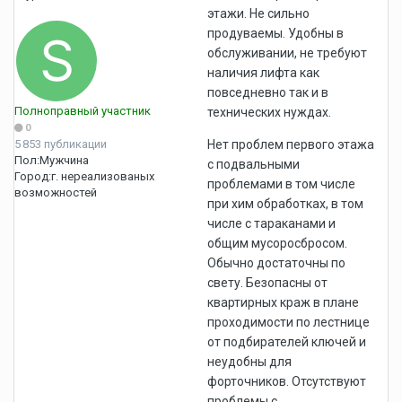
этажи. Не сильно
продуваемы. Удобны в
обслуживании, не требуют
наличия лифта как
повседневно так и в
Полноправный участник
технических нуждах.
0
5 853 публикации
Нет проблем первого этажа
Пол:
Мужчина
с подвальными
Город:
г. нереализованых
проблемами в том числе
возможностей
при хим обработках, в том
числе с тараканами и
общим мусоросбросом.
Обычно достаточны по
свету. Безопасны от
квартирных краж в плане
проходимости по лестнице
от подбирателей ключей и
неудобны для
форточников. Отсутствуют
проблемы с