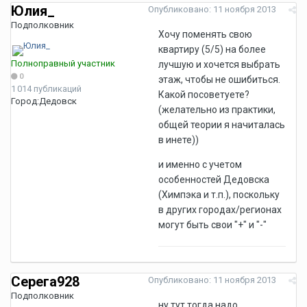
Юлия_
Опубликовано:
11 ноября 2013
Подполковник
Хочу поменять свою
квартиру (5/5) на более
Полноправный участник
лучшую и хочется выбрать
0
этаж, чтобы не ошибиться.
1 014 публикаций
Какой посоветуете?
Город:
Дедовск
(желательно из практики,
общей теории я начиталась
в инете))
и именно с учетом
особенностей Дедовска
(Химпэка и т.п.), поскольку
в других городах/регионах
могут быть свои "+" и "-"
Серега928
Опубликовано:
11 ноября 2013
Подполковник
ну тут тогда надо