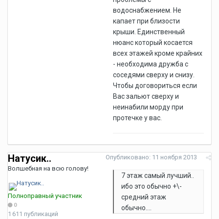
водоснабжением. Не
капает при близости
крыши. Единственный
нюанс который косается
всех этажей кроме крайних
- необходима дружба с
соседями сверху и снизу.
Чтобы договориться если
Вас зальют сверху и
неинабили морду при
протечке у вас.
Натусик..
Опубликовано:
11 ноября 2013
Волшебная на всю голову!
7 этаж самый лучший..
ибо это обычно +\-
Полноправный участник
средний этаж
0
обычно....
1 611 публикаций