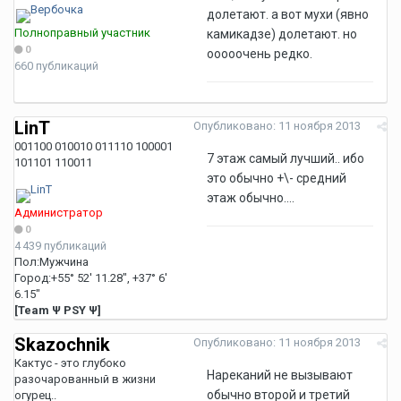
долетают. а вот мухи (явно
Полноправный участник
камикадзе) долетают. но
0
ооооочень редко.
660 публикаций
LinT
Опубликовано:
11 ноября 2013
001100 010010 011110 100001
7 этаж самый лучший.. ибо
101101 110011
это обычно +\- средний
этаж обычно....
Администратор
0
4 439 публикаций
Пол:
Мужчина
Город:
+55° 52' 11.28", +37° 6'
6.15"
[Team Ψ PSY Ψ]
Skazochnik
Опубликовано:
11 ноября 2013
Кактус - это глубоко
Нареканий не вызывают
разочарованный в жизни
обычно второй и третий
огурец..