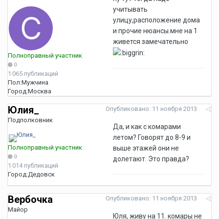
учитывать
улицу,расположение дома
и прочие нюансы.мне на 1
живется замечательно
Полноправный участник
0
1 065 публикаций
Пол:
Мужчина
Город:
Москва
Юлия_
Опубликовано:
11 ноября 2013
Подполковник
Да, и как с комарами
летом? Говорят до 8-9 и
Полноправный участник
выше этажей они не
0
долетают. Это правда?
1 014 публикаций
Город:
Дедовск
Вербочка
Опубликовано:
11 ноября 2013
Майор
Юля, живу на 11. комары не