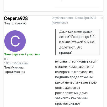
Серега928
Опубликовано:
12 ноября 2013
(изменено)
Подполковник
Да, и как с комарами
летом? Говорят до 8-9
и выше этажей они не
долетают. Это
правда?
Полноправный участник
0
ну окна пластиковые стоят
1 065 публикаций
с маскитками,так что на
Пол:
Мужчина
Город:
Москва
комаров не жалуюсь из
подвала вроде тоже ни
какой нечести не лезет,но
опять же все от
расположения дома
зависит и как за ним
присматривают