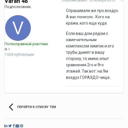
Vаrаn 48
Опубликовано:
12 ноября 2013
Подполковник
Спрашивали же про воздух.
А вас понесло.. Кого на
кражи, кого еще куда.
Если ваш дом рядом с
замечательным
Полноправный участник
комплексом химпэк и его
0
трубы дымят в вашу
1 604 публикации
сторону, то имею опыт
сравнения 2го и 9го
этажей. Так вот: на 9м
воздух ГОРАЗДО чище.
ПЕРЕЙТИ К СПИСКУ ТЕМ