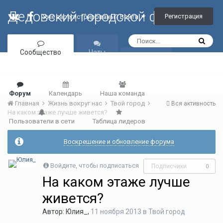
Дедовский городской форум
Регистрация
Уже зарегистрированы? Войти
Сообщество
Чаты
Галерея
Форум
Календарь
Наша команда
Главная
Жизнь вокруг нас
Твой город
Вся активность
На каком этаже лучше живется?
Пользователи в сети
Таблица лидеров
Воскрешение и обновление форума
Войдите, чтобы подписаться
Подписчики
0
На каком этаже лучше
живется?
Автор:
Юлия_
,
11 ноября 2013
в
Твой город