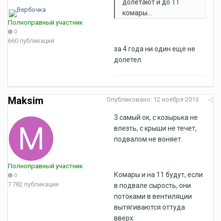
долетают и до 11
комары...
Полноправный участник
0
660 публикаций
за 4 года ни один еще не
долетел
Maksim
Опубликовано:
12 ноября 2013
3 самый ок, с козырька не
влезть, с крыши не течет,
подвалом не воняет.
Полноправный участник
Комары и на 11 будут, если
0
7 782 публикации
в подвале сырость, они
потоками в вентиляции
вытягиваются оттуда
вверх.