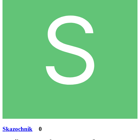
Skazochnik
0