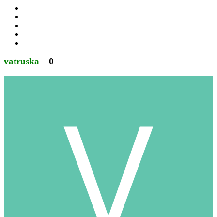
vatruska
0