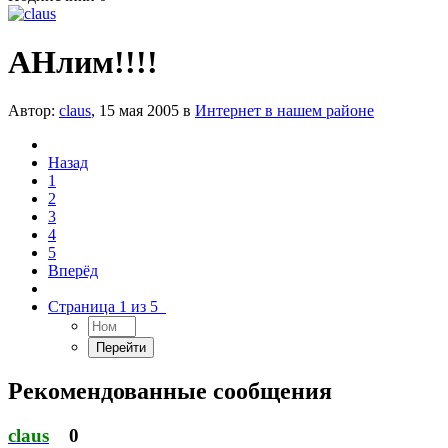
АНлим!!!!
Автор:
claus
,
15 мая 2005
в
Интернет в нашем районе
Назад
1
2
3
4
5
Вперёд
Страница 1 из 5
Рекомендованные сообщения
claus
0