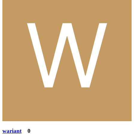
wariant
0