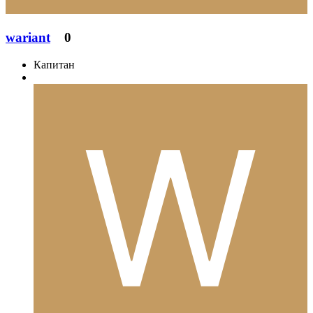
wariant
0
Капитан