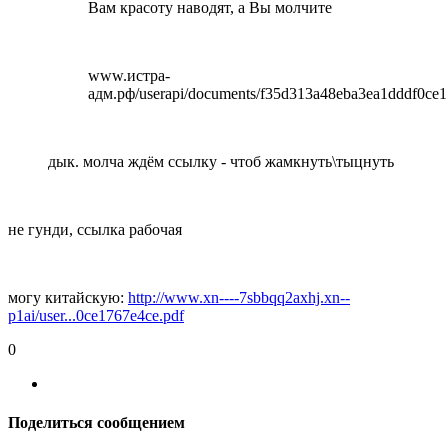
Вам красоту наводят, а Вы молчите
www.истра-
адм.рф/userapi/documents/f35d313a48eba3ea1dddf0ce1
дык. молча ждём ссылку - чтоб жамкнуть\тыцнуть
не гунди, ссылка рабочая
могу китайскую:
http://www.xn----7sbbqq2axhj.xn--
p1ai/user...0ce1767e4ce.pdf
0
Поделиться сообщением