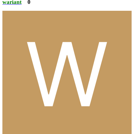
wariant
0