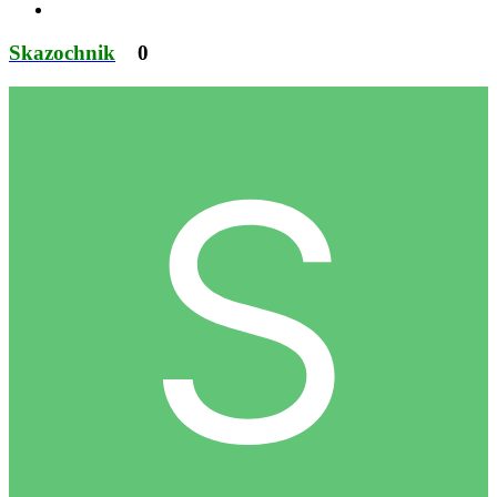
Skazochnik
0