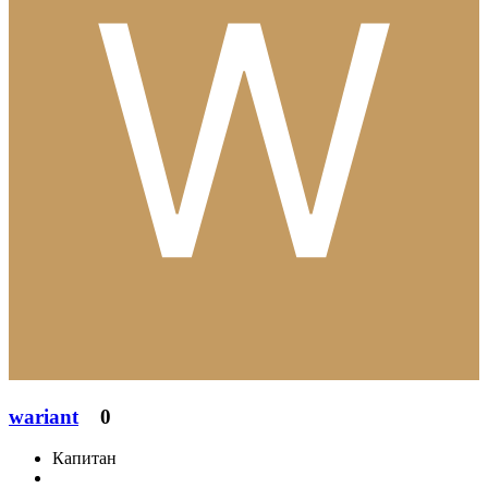
wariant
0
Капитан