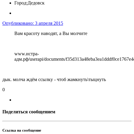
Город:
Дедовск
Опубликовано:
3 апреля 2015
Вам красоту наводят, а Вы молчите
www.истра-
адм.рф/userapi/documents/f35d313a48eba3ea1dddf0ce1767e4
дык. молча ждём ссылку - чтоб жамкнуть\тыцнуть
0
Поделиться сообщением
Ссылка на сообщение