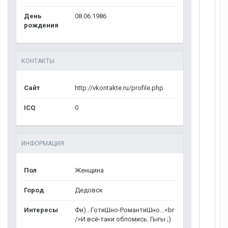
День
08.06.1986
рождения
КОНТАКТЫ
Сайт
http://vkontakte.ru/profile.php
ICQ
0
ИНФОРМАЦИЯ
Пол
Женщина
Город
Дедовск
Интересы
Фи)...ГотиШно-РомантиШно...<br
/>И всё-таки обломись. Гыгы ;)