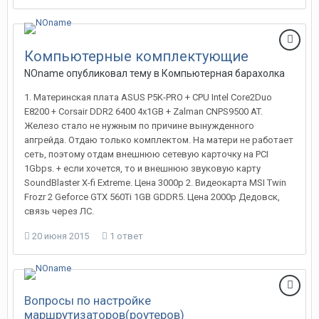
Компьютерные комплектующие
NOname
опубликовал тему в
Компьютерная барахолка
1. Материнская плата ASUS P5K-PRO + CPU Intel Core2Duo
E8200 + Corsair DDR2 6400 4x1GB + Zalman CNPS9500 AT.
Железо стало не нужным по причине вынужденного
апгрейда. Отдаю только комплектом. На матери не работает
сеть, поэтому отдам внешнюю сетевую карточку на PCI
1Gbps. + если хочется, то и внешнюю звуковую карту
SoundBlaster X-fi Extreme. Цена 3000р 2. Видеокарта MSI Twin
Frozr 2 Geforce GTX 560Ti 1GB GDDR5. Цена 2000р Дедовск,
связь через ЛС.
20 июня 2015
1 ответ
Вопросы по настройке
маршрутизаторов(роутеров)