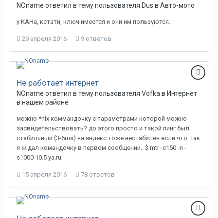
NOname
ответил в тему пользователя
Dus
в
Авто-мото
у КАНа, кстати, ключ имеется и они им пользуются.
29 апреля 2016
9 ответов
Не работает интернет
NOname
ответил в тему пользователя
Vofka
в
Интернет
в нашем районе
можно *nix коммандочку с параметрами которой можно
засвидетельствовать? до этого просто и такой пинг был
стабильный (3-6ms) на яндекс тоже нестабилен если что: Так
я ж дал командочку в первом сообщении.. $ mtr -c150 -n -
s1000 -i0.5 ya.ru
15 апреля 2016
78 ответов