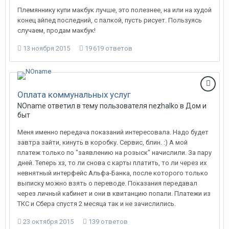
Племяннику купи макбук лучше, это полезнее, на или на худой
конец айпед последний, с палкой, пусть рисует. Пользуясь
случаем, продам макбук!
13 ноября 2015
19 619 ответов
Оплата коммунальных услуг
NOname
ответил в тему пользователя
nezhalko
в
Дом и
быт
Меня именно передача показаний интересовала. Надо будет
завтра зайти, кинуть в коробку. Сервис, блин. :) А мой
платеж только по "заявлению на розыск" начислили. За пару
дней. Теперь хз, то ли снова с карты платить, то ли через их
невнятный интерфейс Альфа-Банка, после которого только
выписку можно взять о переводе. Показания передавал
через личный кабинет и они в квитанцию попали. Платежи из
ТКС и Сбера спустя 2 месяца так и не зачислились.
23 октября 2015
139 ответов