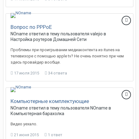
Вопрос по PPPoE
NOname
ответил в тему пользователя
valejio
в
Настройка роутеров Домашней Сети
Проблемы при проигрывании медиаконтента из itunes на
телевизоре с помощью apple tv? Не очень понятно при чем
здесь провайдер вообще.
17 июля 2015
34 ответа
Компьютерные комплектующие
NOname
ответил в тему пользователя
NOname
в
Компьютерная барахолка
Видео уехало.
21 июня 2015
1 ответ