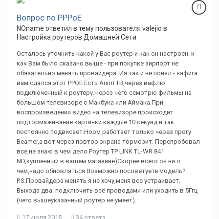
Вопрос по PPPoE
NOname
ответил в тему пользователя
valejio
в
Настройка роутеров Домашней Сети
Осталось уточнить какой у Вас роутер и как он настроен. и
как Вам было сказано выше - при покупке аирпорт не
обязательно менять провайдера. Ия так и не понял - нафига
вам сдался этот PPOE Есть Аппл ТВ,через вафлю
подключенный к роутеру.Через него ссмотрю фильмы на
большом телевизоре с Макбука или Аймака.При
воспроизведении видео на телевизоре происходит
подтормаживание картинки каждые 10 секунд и так
постоянно подвисает.Норм работает только через прогу
Beamer,а вот через повтор экрана тормозит. Перепробовал
все,не знаю в чем дело.Роутер TP LINK TL-WR 841
ND,купленный в вашем магазине)Скорее всего он ни о
чем,надо обновляться.Возможно посоветуете модель?
P.S.Провайдера менять я не хочу,меня все устраивает.
Выхода два: подключить всё проводами или уходить в 5Ггц
(чего вышеуказанный роутер не умеет).
17 июля 2015
34 ответа