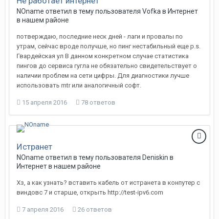
Не работает интернет
NOname
ответил в тему пользователя
Vofka
в
Интернет
в нашем районе
потверждаю, последние неск дней - лаги и провалы по
утрам, сейчас вроде получше, но пинг нестабильный еще p.s.
Гвардейская ул В данном конкретном случае статистика
пингов до сервиса гугла не обязательно свидетельствует о
наличии проблем на сети цифры. Для диагностики лучше
использовать mtr или аналогичный софт.
15 апреля 2016
78 ответов
Истранет
NOname
ответил в тему пользователя
Deniskin
в
Интернет в нашем районе
Хз, а как узнать? вставить кабель от истранета в конпутер с
виндовс 7 и старше, открыть http://test-ipv6.com
7 апреля 2016
26 ответов