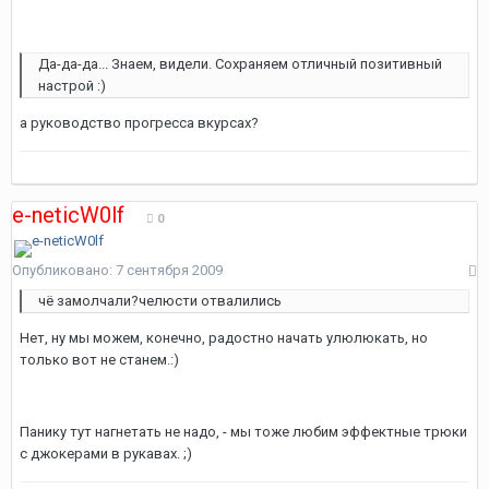
Да-да-да... Знаем, видели. Сохраняем отличный позитивный
настрой :)
а руководство прогресса вкурсах?
e-neticW0lf
0
Опубликовано:
7 сентября 2009
чё замолчали?челюсти отвалились
Нет, ну мы можем, конечно, радостно начать улюлюкать, но
только вот не станем.:)
Панику тут нагнетать не надо, - мы тоже любим эффектные трюки
с джокерами в рукавах. ;)