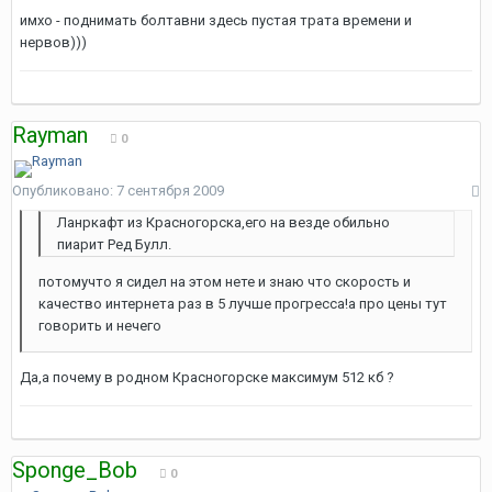
имхо - поднимать болтавни здесь пустая трата времени и
нервов)))
Rayman
0
Опубликовано:
7 сентября 2009
Ланркафт из Красногорска,его на везде обильно
пиарит Ред Булл.
потомучто я сидел на этом нете и знаю что скорость и
качество интернета раз в 5 лучше прогресса!а про цены тут
говорить и нечего
Да,а почему в родном Красногорске максимум 512 кб ?
Sponge_Bob
0