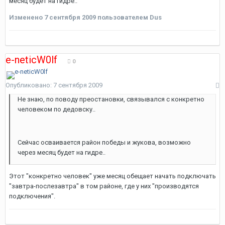
месяц будет на гидре..
Изменено
7 сентября 2009
пользователем Dus
e-neticW0lf
0
Опубликовано:
7 сентября 2009
Не знаю, по поводу преостановки, связывался с конкретно
человеком по дедовску..
Сейчас осваивается район победы и жукова, возможно
через месяц будет на гидре..
Этот "конкретно человек" уже месяц обещает начать подключать
"завтра-послезавтра" в том районе, где у них "производятся
подключения".