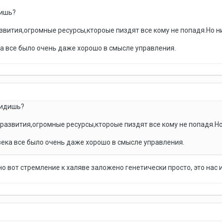
дишь?
вития,огромные ресурсы,ктороые пиздят все кому не попадя.Но ни
ка все было очень даже хорошо в смысле управления.
видишь?
развития,огромные ресурсы,ктороые пиздят все кому не попадя.Но 
века все было очень даже хорошо в смысле управления.
но вот стремление к халяве заложено генетически просто, это нас 