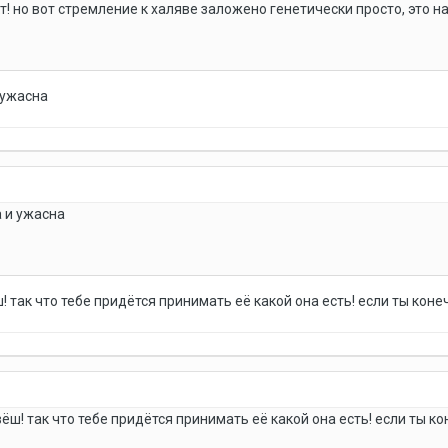
! но вот стремление к халяве заложено генетически просто, это на
 ужасна
а и ужасна
 так что тебе придётся принимать её какой она есть! если ты конеч
ёш! так что тебе придётся принимать её какой она есть! если ты ко