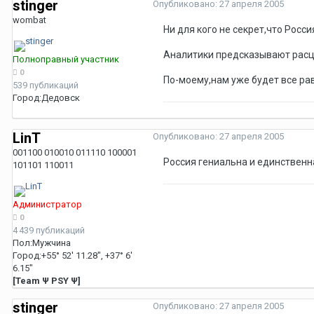
stinger
Опубликовано:
27 апреля 2005
wombat
Ни для кого не секрет,что Росс
Аналитики предсказывают расцве
Полноправный участник
0
По-моему,нам уже будет все рав
539 публикаций
Город:
Дедовск
LinT
Опубликовано:
27 апреля 2005
001100 010010 011110 100001
Россия гениальна и единственна
101101 110011
Администратор
0
4 439 публикаций
Пол:
Мужчина
Город:
+55° 52' 11.28", +37° 6'
6.15"
[Team Ψ PSY Ψ]
stinger
Опубликовано:
27 апреля 2005