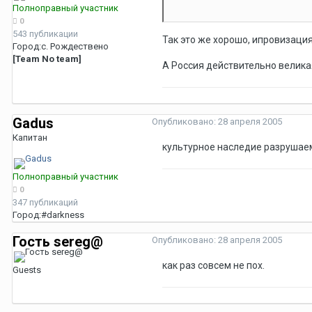
Полноправный участник
0
543 публикации
Так это же хорошо, ипровизация
Город:
с. Рождествено
[Team No team]
А Россия действительно великая
Gadus
Опубликовано:
28 апреля 2005
Капитан
культурное наследие разрушаем
Полноправный участник
0
347 публикаций
Город:
#darkness
Гость sereg@
Опубликовано:
28 апреля 2005
как раз совсем не пох.
Guests