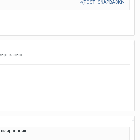
<{POST_SNAPBACK}>
нозированию
огнозированию