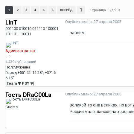
Страница 1 из 9
1
2
3
4
5
6
ВПЕРЁД
LinT
Опубликовано:
27 апреля 2005
001100 010010 011110 100001
начнем
101101 110011
Администратор
0
4 439 публикаций
Пол:
Мужчина
Город:
+55° 52' 11.28", +37° 6'
6.15"
[Team Ψ PSY Ψ]
Гость DRaC00La
Опубликовано:
27 апреля 2005
великой-то она великая, но вот
Guests
России мало шансов на хорошее