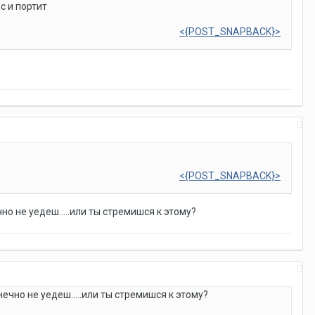
с и портит
<{POST_SNAPBACK}>
<{POST_SNAPBACK}>
но не уедеш.....или ты стремишся к этому?
нечно не уедеш.....или ты стремишся к этому?