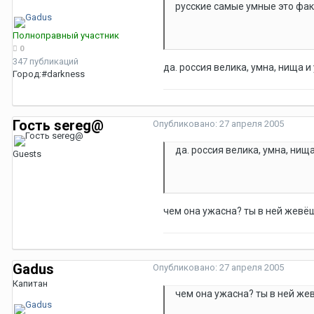
русские самые умные это факт
Полноправный участник
0
347 публикаций
да. россия велика, умна, нища и
Город:
#darkness
Гость sereg@
Опубликовано:
27 апреля 2005
да. россия велика, умна, нищ
Guests
чем она ужасна? ты в ней жевёш!
Gadus
Опубликовано:
27 апреля 2005
Капитан
чем она ужасна? ты в ней жев