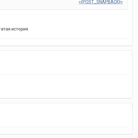
<{POST_SNAPBACK}>
гатая история.