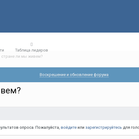
ти
Таблица лидеров
й стране ли мы живем?
Воскрешение и обновление форума
ивем?
езультатов опроса. Пожалуйста,
войдите
или
зарегистрируйтесь
для голо