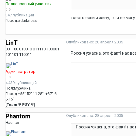
Полноправный участник
0
347 публикаций
тоесть если я живу, то я не мог
Город:
#darkness
LinT
Опубликовано:
28 апреля 2005
001100 010010 011110 100001
Россия ужасна, это факт! нас в
101101 110011
Администратор
0
4 439 публикаций
Пол:
Мужчина
Город:
+55° 52' 11.28", +37° 6'
6.15"
[Team Ψ PSY Ψ]
Phantom
Опубликовано:
28 апреля 2005
Haunter
Россия ужасна, это факт! нас