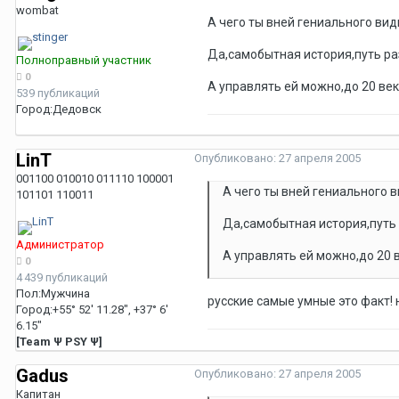
wombat
А чего ты вней гениального ви
Да,самобытная история,путь раз
Полноправный участник
0
А управлять ей можно,до 20 ве
539 публикаций
Город:
Дедовск
LinT
Опубликовано:
27 апреля 2005
001100 010010 011110 100001
А чего ты вней гениального 
101101 110011
Да,самобытная история,путь 
Администратор
А управлять ей можно,до 20 
0
4 439 публикаций
Пол:
Мужчина
русские самые умные это факт! 
Город:
+55° 52' 11.28", +37° 6'
6.15"
[Team Ψ PSY Ψ]
Gadus
Опубликовано:
27 апреля 2005
Капитан