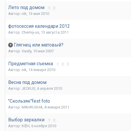
Лето под домом
1
2
Автор:
nik
,
13 мая 2010
фотосессия календари 2012
Автор:
Cherniy-us
,
13 августа 2011
Глягнец или матовый?
Автор:
Vasily
,
10 мая 2007
Предметная съемка
1
2
3
Автор:
nik
,
14 января 2010
Весна под домом
Автор:
JECKUS
,
6 апреля 2010
"Скользяк"fest foto
Автор:
MAHRUSHA
,
8 января 2011
Выбор зеркалки
1
2
Автор:
KI$H
,
6 ноября 2010