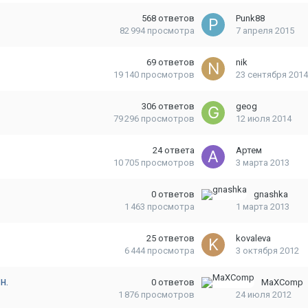
568
ответов
Punk88
82 994
просмотра
7 апреля 2015
69
ответов
nik
19 140
просмотров
23 сентября 2014
306
ответов
geog
79 296
просмотров
12 июля 2014
24
ответа
Артем
10 705
просмотров
3 марта 2013
0
ответов
gnashka
1 463
просмотра
1 марта 2013
25
ответов
kovaleva
6 444
просмотра
3 октября 2012
н.
0
ответов
MaXComp
1 876
просмотров
24 июля 2012