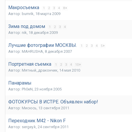
Макросъемка
1
2
3
4
8
Автор:
bumrik
,
18 марта 2009
Зима под домом
1
2
3
4
Автор:
nik
,
18 декабря 2009
Лучшие фотографии МОСКВЫ.
1
2
3
4
5
Автор:
MAHRUSHA
,
8 декабря 2007
Портретная съемка
1
2
3
4
10
Автор:
Мятный_дракончик
,
14 мая 2010
Панарамы
Автор:
Ph0eN
,
23 ноября 2005
ФОТОКУРСЫ В ИСТРЕ. Объявлен набор!
Автор:
Мисюсь
,
13 сентября 2011
Переходник М42 - Nikon F
Автор:
sergey.k
,
24 сентября 2011