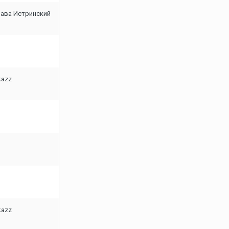
ава Истринский
kazz
kazz