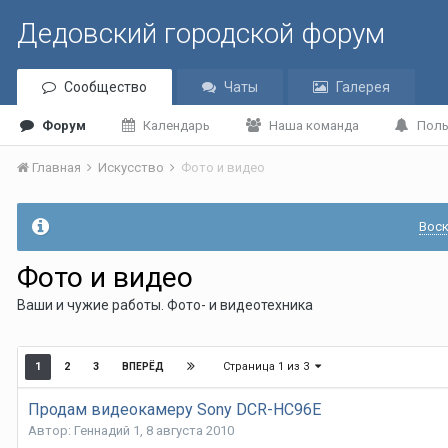
Дедовский городской форум
Сообщество
Чаты
Галерея
Форум
Календарь
Наша команда
Поль
Главная
Искусство
Фото и видео
Воск
Фото и видео
Ваши и чужие работы. Фото- и видеотехника
Страница 1 из 3
1
2
3
ВПЕРЁД
Продам видеокамеру Sony DCR-HC96E
Автор:
Геннадий 1
,
8 августа 2010