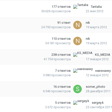
177
ответов
Tantalia
36 626
просмотров
22 мая 2012
91
ответ
nik
24 750
просмотров
19 марта 2012
110
ответов
nik
34 181
просмотр
19 марта 2012
238
ответов
KS_MEDIA
41 754
просмотра
17 января 2012
7
ответов
наизнанку
3 380
просмотров
12 января 2012
16
ответов
somer_photo
6 546
просмотров
28 декабря 2011
5
ответов
sergey.k
2 672
просмотра
25 сентября 2011