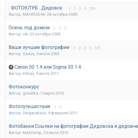
. ФОТОКЛУБ . Дедовск .
1
2
3
4
23
Автор:
MAHRUSHA
,
28 октября 2009
Осень под домом
1
2
3
Автор:
nik
,
25 октября 2009
Ваши лучшие фотографии
1
2
3
4
13
Автор:
Gadus
,
9 июля 2005
Canon 50 1.4 или Sigma 30 1.4
Автор:
Kirbas
,
9 июля 2011
Фотоконкурс
Автор:
gnashka
,
1 марта 2013
Фотопутешествия
1
2
Автор:
Sergauskazz
,
9 февраля 2011
Фотобанки.Ссылки на фотографии Дедовска и дедовча
Автор:
MaXComp
,
24 июля 2012