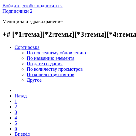
Войдите, чтобы подписаться
Подписчики
2
Медицина и здравохранение
+# [*1:тема][*2:темы][*3:темы][*4:темы]
Сортировка
По последнему обновлению
По названию элемента
По дате создания
По количеству просмотров
По количеству ответов
Другое
Назад
1
2
3
4
5
6
Вперёд